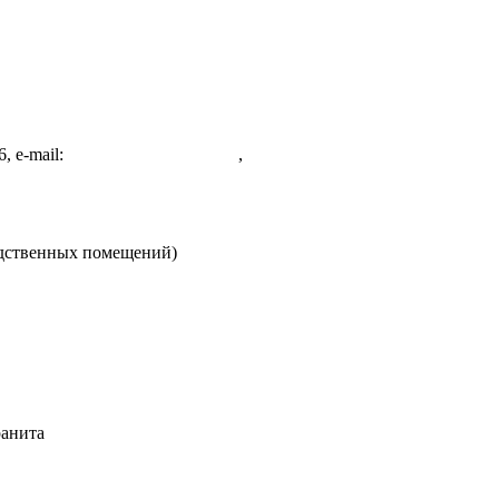
, e-mail:
omskklining@rambler.ru
,
omsktorgkomp@rambler.ru
одственных помещений)
ранита