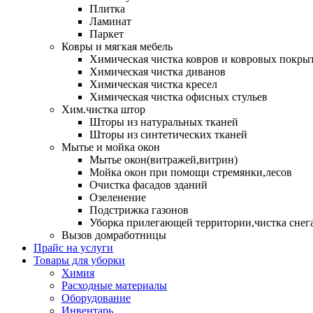
Плитка
Ламинат
Паркет
Ковры и мягкая мебель
Химическая чистка ковров и ковровых покры
Химическая чистка диванов
Химическая чистка кресел
Химическая чистка офисных стульев
Хим.чистка штор
Шторы из натуральных тканей
Шторы из синтетических тканей
Мытье и мойка окон
Мытье окон(витражей,витрин)
Мойка окон при помощи стремянки,лесов
Очистка фасадов зданий
Озеленение
Подстрижка газонов
Уборка прилегающей территории,чистка снег
Вызов домработницы
Прайс на услуги
Товары для уборки
Химия
Расходные материалы
Оборудование
Инвентарь